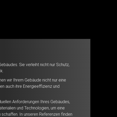
Gebäudes. Sie verleiht nicht nur Schutz,
k.
hen wir Ihrem Gebäude nicht nur eine
ren auch ihre Energieeffizienz und
viduellen Anforderungen Ihres Gebäudes,
aterialien und Technologien, um eine
 schaffen. In unseren Referenzen finden