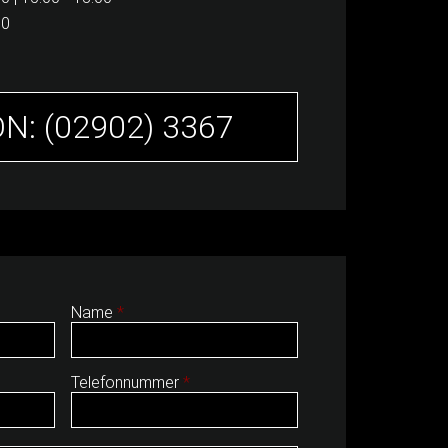
00
N: (02902) 3367
Name
*
Telefonnummer
*